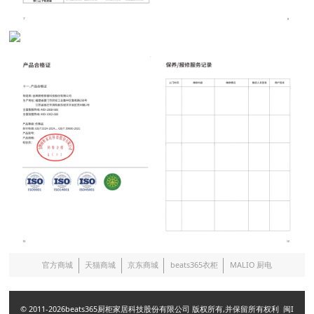
官方商城
天猫商城
京东商城
beats365衣柜
MALIO 厨电
© 2011-2026beats365厨柜家居科技股份有限公司 版权所有,并保留所有权利
闽I