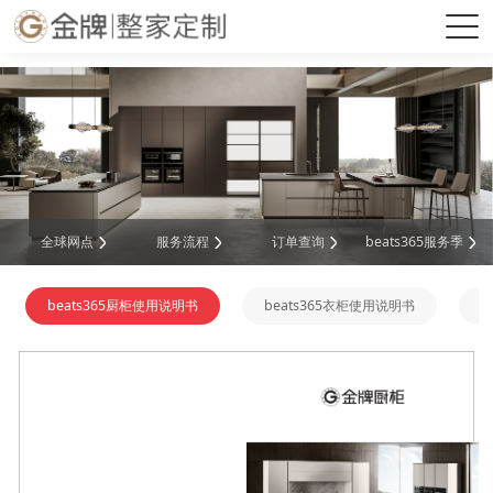
beats365(中国区)-唯一官方网站
全球网点
服务流程
订单查询
beats365服务季
beats365厨柜使用说明书
beats365衣柜使用说明书
b