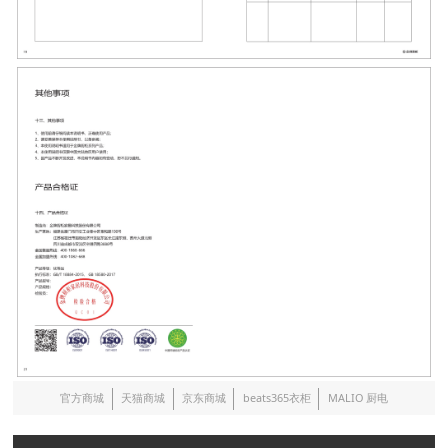
官方商城
天猫商城
京东商城
beats365衣柜
MALIO 厨电