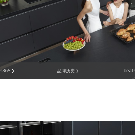
ts365
品牌历史
bea