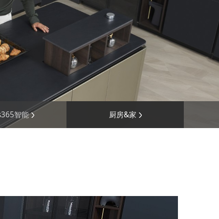
ts365智能
厨房&家