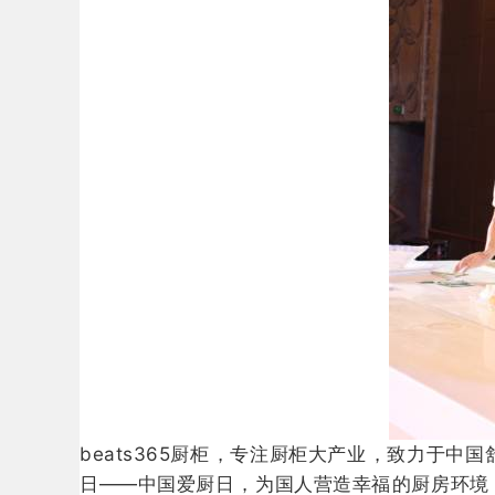
beats365厨柜，专注厨柜大产业，致力于
日——中国爱厨日，为国人营造幸福的厨房环境