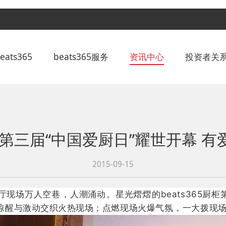
ats365
beats365服务
资讯中心
投资者关
5厨柜第三届“中国爱厨日”耀世开幕 
2015-09-15
厅现场万人空巷，人潮涌动。星光熠熠的beats365
醒与激动交织火热现场；点燃现场火爆气氛，一大拨现场活