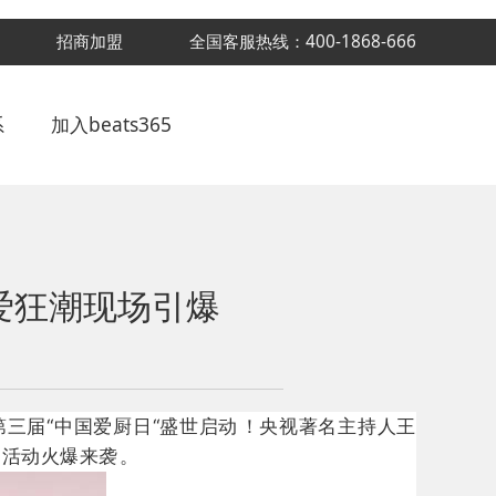
招商加盟
全国客服热线：400-1868-666
系
加入beats365
有爱狂潮现场引爆
厨柜第三届“中国爱厨日“盛世启动！央视著名主持人王
动火爆来袭。