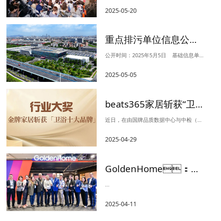
2025-05-20
重点排污单位信息公开表
公开时间：2025年5月5日 基础信息单位名称beats365厨柜家居科技股份有限公司统一信用代码913502007054014451法...
2025-05-05
beats365家居斩获“卫浴十大品牌”，在卫浴赛道树立品质卫浴新标杆！
近日，在由国牌品质数据中心与中检（广东）产品质量标准研究中心联合发起的“国牌品质计划”评选中，beats365家居旗下卫浴产品凭借创新的设计理念、卓越的品质、领先环保技术、...
2025-04-29
GoldenHome：KBIS抢眼亮相，智能工厂投产，引领行业新标杆！
...
2025-04-11